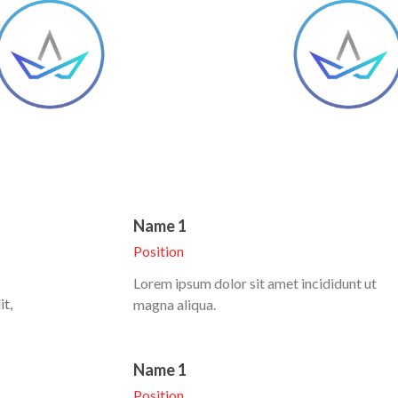
Name 1
Position
Lorem ipsum dolor sit amet incididunt ut
it,
magna aliqua.
Name 1
Position