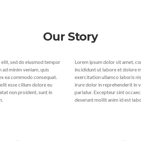
Our Story
 elit, sed do eiusmod tempor
Lorem ipsum dolor sit amet, co
m ad minim veniam, quis
incididunt ut labore et dolore 
ip ex ea commodo consequat.
exercitation ullamco laboris ni
elit esse cillum dolore eu
irure dolor in reprehenderit in v
atat non proident, sunt in
pariatur. Excepteur sint occaeca
m.
deserunt mollit anim id est lab