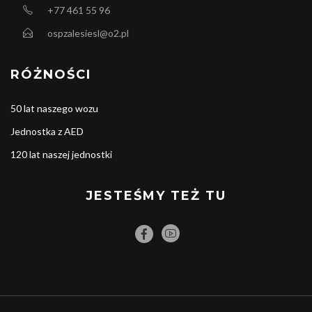
+77 461 55 96
ospzalesiesl@o2.pl
RÓŻNOŚCI
50 lat naszego wozu
Jednostka z AED
120 lat naszej jednostki
JESTEŚMY TEŻ TU