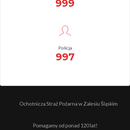
999
Policja
997
Ochotnicza Straż Pożarna w Zalesiu Śląskim
Pomagamy od ponad 120 lat!