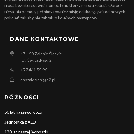
niosą bezinteresowną pomoc tym, którzy jej potrzebują. Oprócz
niesienia pomocy pełnimy również misję edukacyją wśród nowych
pokoleń tak aby nie zabrakło kolejnych następców.
DANE KONTAKTOWE
47-150
Zalesie Śląskie
Ul. Św. Jadwigi 2
+77 461 55 96
ospzalesiesl@o2.pl
RÓŻNOŚCI
50 lat naszego wozu
Jednostka z AED
120 lat naszej jednostki