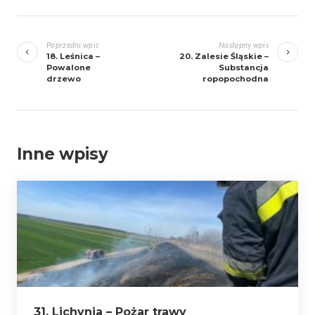
Zobacz
wpisy
Poprzedni wpis
Następny wpis
18. Leśnica –
20. Zalesie Śląskie –
Powalone
Substancja
drzewo
ropopochodna
Inne wpisy
31. Lichynia – Pożar trawy