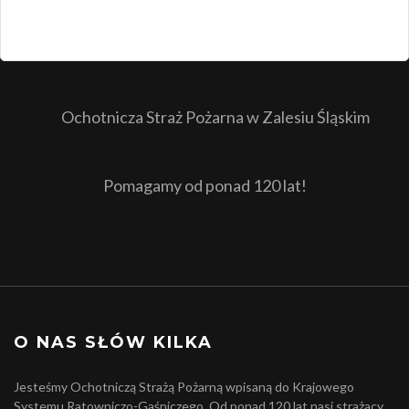
Ochotnicza Straż Pożarna w Zalesiu Śląskim
Pomagamy od ponad 120 lat!
O NAS SŁÓW KILKA
Jesteśmy Ochotniczą Strażą Pożarną wpisaną do Krajowego
Systemu Ratowniczo-Gaśniczego. Od ponad 120 lat nasi strażacy