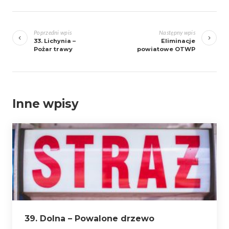
Zobacz
wpisy
Poprzedni wpis
Następny wpis
33. Lichynia –
Eliminacje
Pożar trawy
powiatowe OTWP
Inne wpisy
39. Dolna – Powalone drzewo