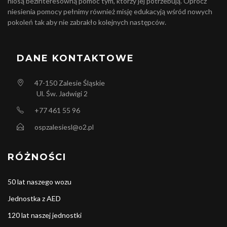
niosą bezinteresowną pomoc tym, którzy jej potrzebują. Oprócz
niesienia pomocy pełnimy również misję edukacyją wśród nowych
pokoleń tak aby nie zabrakło kolejnych następców.
DANE KONTAKTOWE
47-150
Zalesie Śląskie
Ul. Św. Jadwigi 2
+77 461 55 96
ospzalesiesl@o2.pl
RÓŻNOŚCI
50 lat naszego wozu
Jednostka z AED
120 lat naszej jednostki