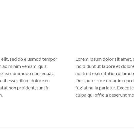
 elit, sed do eiusmod tempor
Lorem ipsum dolor sit amet, 
m ad minim veniam, quis
incididunt ut labore et dolo
ip ex ea commodo consequat.
nostrud exercitation ullamco
elit esse cillum dolore eu
Duis aute irure dolor in repre
atat non proident, sunt in
fugiat nulla pariatur. Except
m.
culpa qui officia deserunt mo