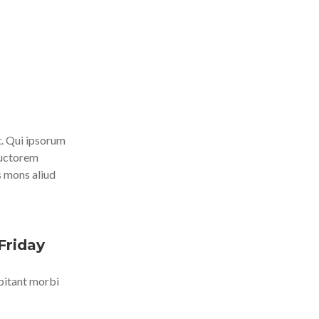
nt. Qui ipsorum
auctorem
s mons aliud
Friday
bitant morbi