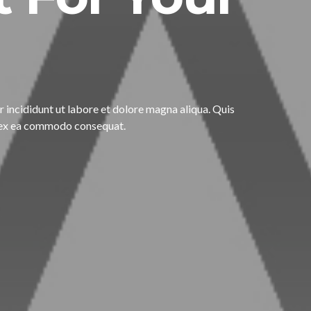
incididunt ut labore et dolore magna aliqua. Quis
ip ex ea commodo consequat.