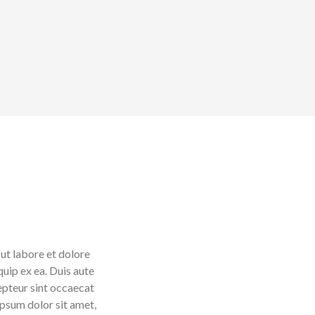
nt ut labore et dolore
liquip ex ea. Duis aute
 Excepteur sint occaecat
em ipsum dolor sit amet,