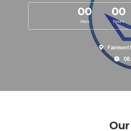
00
00
days
hours
Fairmont 
08.
Our 