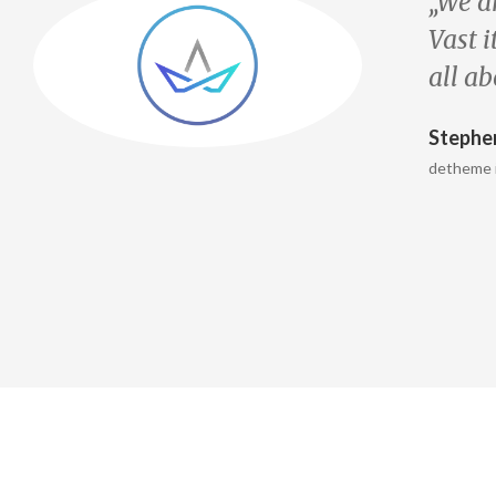
„We a
Vast i
all a
Stephe
detheme 