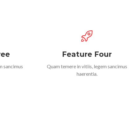
ree
Feature Four
em sancimus
Quam temere in vitiis, legem sancimus
haerentia.