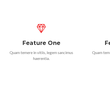
Feature One
F
Quam temere in vitiis, legem sancimus
Quam temer
haerentia.