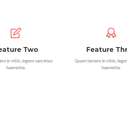
eature Two
Feature Th
e in vitiis, legem sancimus
Quam temere in vitiis, leg
haerentia.
haerentia.