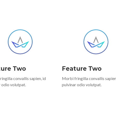
ture Two
Feature Two
ingilla convallis sapien, id
Morbi fringilla convallis sapien
 odio volutpat.
pulvinar odio volutpat.