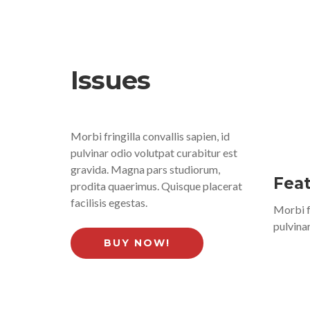
Issues
Morbi fringilla convallis sapien, id
pulvinar odio volutpat curabitur est
gravida. Magna pars studiorum,
Fea
prodita quaerimus. Quisque placerat
facilisis egestas.
Morbi fr
pulvinar
BUY NOW!