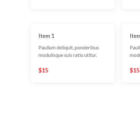
Item 1
Item
Paullum deliquit, ponderibus
Paul
modulisque suis ratio utitur.
modul
$15
$15
Lorem 
Lorem 
Lorem 
Item 1
Item 1
Item 1
Item
Item
Item