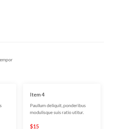
 tempor
Item 4
s
Paullum deliquit, ponderibus
modulisque suis ratio utitur.
$15