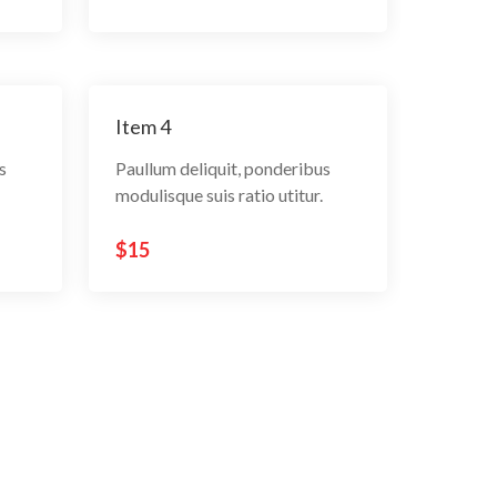
Item 4
s
Paullum deliquit, ponderibus
modulisque suis ratio utitur.
$15
 tempor
 tempor
 tempor
Item 4
Item 4
Item 4