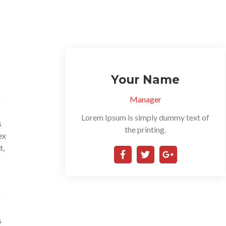
Your Name
g
Manager
Lorem Ipsum is simply dummy text of
s
the printing.
ex
t,
g
s