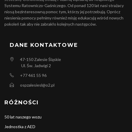
Systemu Ratowniczo-Gaśniczego. Od ponad 120 lat nasi strażacy
niosą bezinteresowną pomoc tym, którzy jej potrzebują. Oprócz
niesienia pomocy pełnimy również misję edukacyją wśród nowych
pokoleń tak aby nie zabrakło kolejnych następców.
DANE KONTAKTOWE
47-150
Zalesie Śląskie
Ul. Św. Jadwigi 2
+77 461 55 96
ospzalesiesl@o2.pl
RÓŻNOŚCI
50 lat naszego wozu
Jednostka z AED