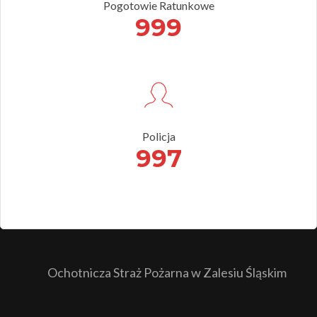
Pogotowie Ratunkowe
999
Policja
997
Ochotnicza Straż Pożarna w Zalesiu Śląskim