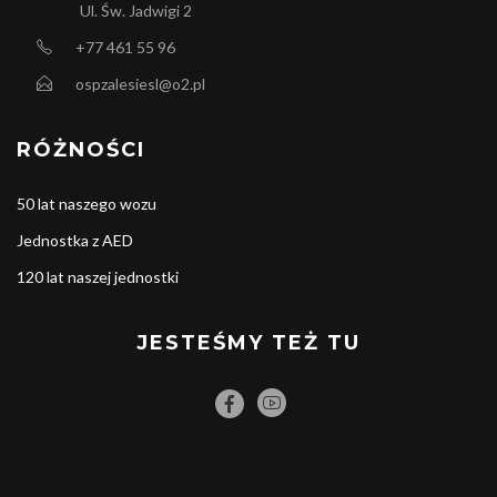
Ul. Św. Jadwigi 2
+77 461 55 96
ospzalesiesl@o2.pl
RÓŻNOŚCI
50 lat naszego wozu
Jednostka z AED
120 lat naszej jednostki
JESTEŚMY TEŻ TU