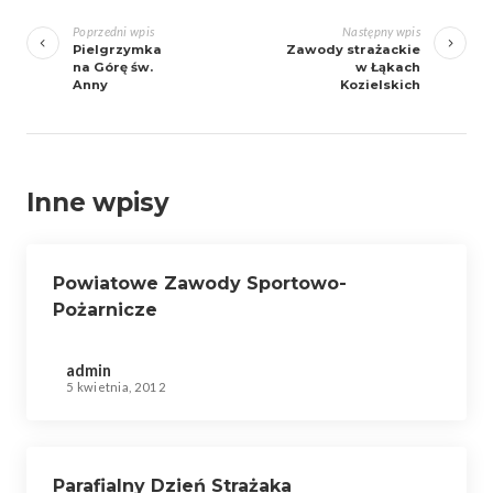
Zobacz
wpisy
Poprzedni wpis
Następny wpis
Pielgrzymka
Zawody strażackie
na Górę św.
w Łąkach
Anny
Kozielskich
Inne wpisy
Powiatowe Zawody Sportowo-
Pożarnicze
admin
5 kwietnia, 2012
Parafialny Dzień Strażaka