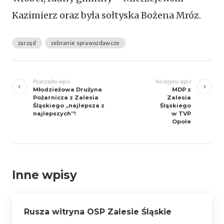
Kazimierz oraz była sołtyska Bożena Mróz.
zarząd
zebranie sprawozdawcze
Zobacz
wpisy
Poprzedni wpis
Następny wpis
Młodzieżowa Drużyna
MDP z
Pożarnicza z Zalesia
Zalesia
Śląskiego „najlepsza z
Śląskiego
najlepszych”!
w TVP
Opole
Inne wpisy
Rusza witryna OSP Zalesie Śląskie