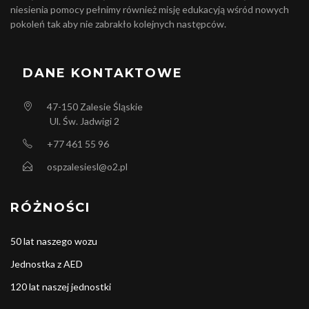
niesienia pomocy pełnimy również misję edukacyją wśród nowych
pokoleń tak aby nie zabrakło kolejnych następców.
DANE KONTAKTOWE
47-150
Zalesie Śląskie
Ul. Św. Jadwigi 2
+77 461 55 96
ospzalesiesl@o2.pl
RÓŻNOŚCI
50 lat naszego wozu
Jednostka z AED
120 lat naszej jednostki