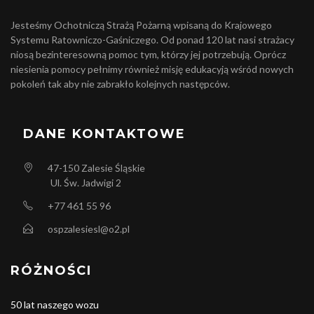
Jesteśmy Ochotniczą Strażą Pożarną wpisaną do Krajowego
Systemu Ratowniczo-Gaśniczego. Od ponad 120 lat nasi strażacy
niosą bezinteresowną pomoc tym, którzy jej potrzebują. Oprócz
niesienia pomocy pełnimy również misję edukacyją wśród nowych
pokoleń tak aby nie zabrakło kolejnych następców.
DANE KONTAKTOWE
47-150
Zalesie Śląskie
Ul. Św. Jadwigi 2
+77 461 55 96
ospzalesiesl@o2.pl
RÓŻNOŚCI
50 lat naszego wozu