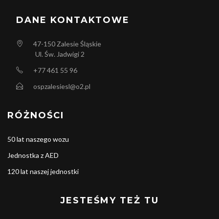
DANE KONTAKTOWE
47-150
Zalesie Śląskie
Ul. Św. Jadwigi 2
+77 461 55 96
ospzalesiesl@o2.pl
RÓŻNOŚCI
50 lat naszego wozu
Jednostka z AED
120 lat naszej jednostki
JESTEŚMY TEŻ TU