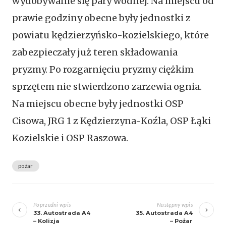
wydobywanie się pary wodnej. Na miejscu od
prawie godziny obecne były jednostki z
powiatu kędzierzyńsko-kozielskiego, które
zabezpieczały już teren składowania
pryzmy. Po rozgarnięciu pryzmy ciężkim
sprzętem nie stwierdzono zarzewia ognia.
Na miejscu obecne były jednostki OSP
Cisowa, JRG 1 z Kędzierzyna-Koźla, OSP Łąki
Kozielskie i OSP Raszowa.
pożar
Zobacz
wpisy
Poprzedni wpis
Następny wpis
33. Autostrada A4
35. Autostrada A4
– Kolizja
– Pożar