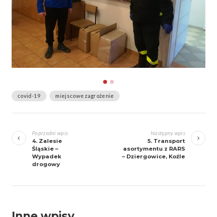
covid-19
miejscowe zagrożenie
Zobacz
wpisy
Poprzedni wpis
Następny wpis
4. Zalesie
5. Transport
Śląskie –
asortymentu z RARS
Wypadek
– Dziergowice, Koźle
drogowy
Inne wpisy