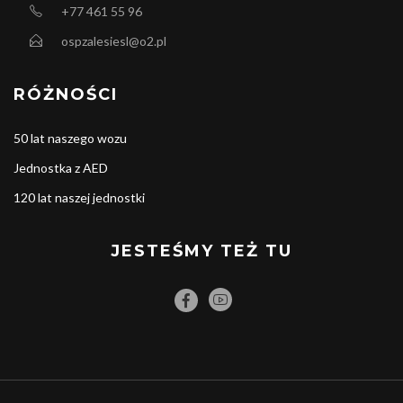
+77 461 55 96
ospzalesiesl@o2.pl
RÓŻNOŚCI
50 lat naszego wozu
Jednostka z AED
120 lat naszej jednostki
JESTEŚMY TEŻ TU