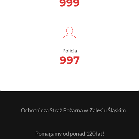
999
Policja
997
Ochotnicza Straż Pożarna w Zalesiu Śląskim
Pomagamy od ponad 120 lat!