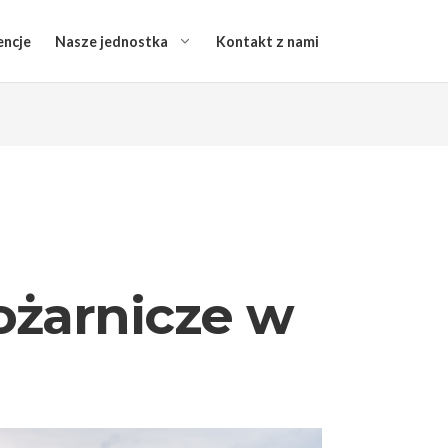
encje
Nasze jednostka
Kontakt z nami
żarnicze w