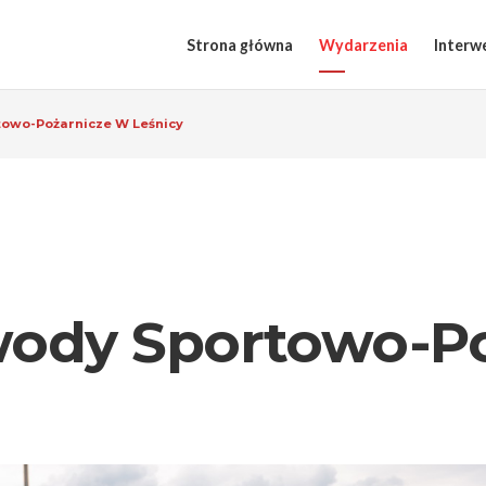
Strona główna
Wydarzenia
Interw
owo-Pożarnicze W Leśnicy
ody Sportowo-Po