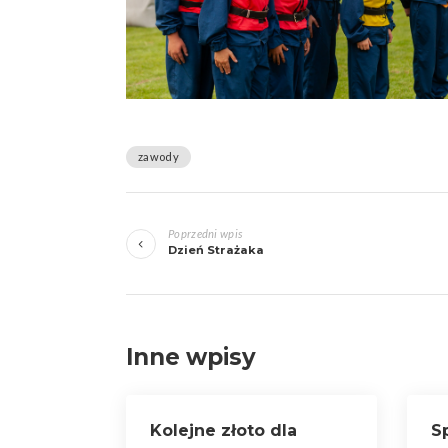
zawody
Zobacz
Poprzedni wpis
wpisy
Dzień Strażaka
Inne wpisy
Kolejne złoto dla
S