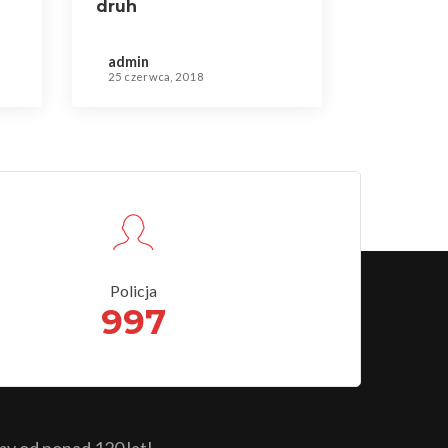
druh
admin
25 czerwca, 2018
Policja
997
 od ponad 120 lat!