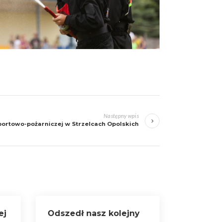
Następny wpis
ortowo-pożarniczej w Strzelcach Opolskich
ej
Odszedł nasz kolejny