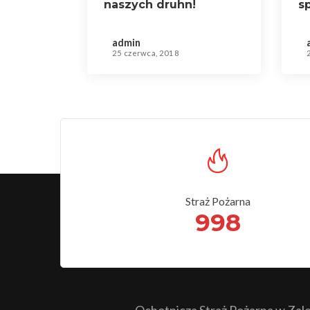
naszych druhn!
s
s
admin
25 czerwca, 2018
Straż Pożarna
998
Ochotnicza Straż Pożarna w Zales