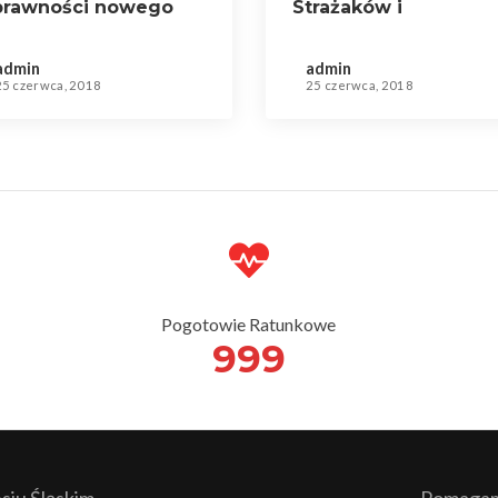
prawności nowego
Strażaków i
amochodu
Ratowników
admin
admin
25 czerwca, 2018
25 czerwca, 2018
Pogotowie Ratunkowe
999
iu Śląskim
Pomagamy