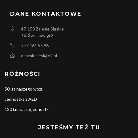
DANE KONTAKTOWE
47-150
Zalesie Śląskie
Ul. Św. Jadwigi 2
+77 461 55 96
ospzalesiesl@o2.pl
RÓŻNOŚCI
50 lat naszego wozu
Jednostka z AED
120 lat naszej jednostki
JESTEŚMY TEŻ TU