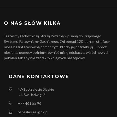
O NAS SŁÓW KILKA
Jesteśmy Ochotniczą Strażą Pożarną wpisaną do Krajowego
Systemu Ratowniczo-Gaśniczego. Od ponad 120 lat nasi strażacy
niosą bezinteresowną pomoc tym, którzy jej potrzebują. Oprócz
niesienia pomocy pełnimy również misję edukacyją wśród nowych
pokoleń tak aby nie zabrakło kolejnych następców.
DANE KONTAKTOWE
47-150
Zalesie Śląskie
Ul. Św. Jadwigi 2
+77 461 55 96
ospzalesiesl@o2.pl