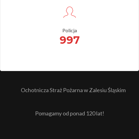
Policja
997
Ochotnicza Straż Pożarna w Zalesiu Śląskim
Pomagamy od ponad 120 lat!