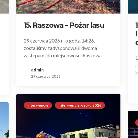
15. Raszowa – Pożar lasu
29 czerwca 2026 r., o godz. 14:26,
zostaliśmy zadysponowani dwoma
zastępami do miejscowości Raszowa…
1
j
admin
i
29 czerwca, 2026
Interwencje
Interwencje w roku 2026