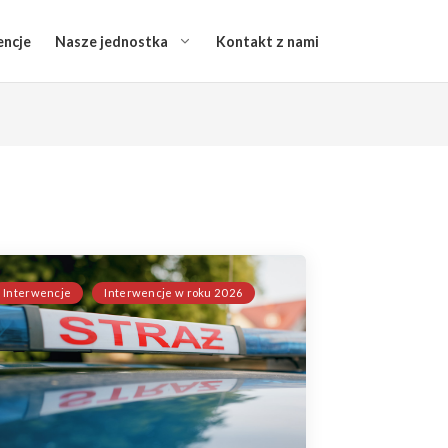
encje
Nasze jednostka
Kontakt z nami
Interwencje
Interwencje w roku 2026