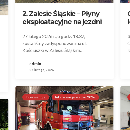
2. Zalesie Śląskie – Płyny
eksploatacyjne na jezdni
27 lutego 2026 r., o godz. 18.37,
3
zostaliśmy zadysponowani na ul.
ć
Kościuszki w Zalesiu Śląskim…
l
admin
27 lutego, 2026
Interwencje
Interwencje w roku 2026