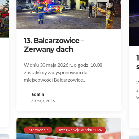
13. Balcarzowice –
Zerwany dach
W dniu 30 maja 2026 r., o godz. 18.08,
zostaliśmy zadysponowani do
miejscowości Balcarzowice…
2
z
admin
w
30 maja, 2026
Interwencje
Interwencje w roku 2026