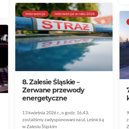
Interwencje
Interwencje w roku 2026
8. Zalesie Śląskie –
Zerwane przewody
energetyczne
13 kwietnia 2026 r., o godz. 16.43,
9
zostaliśmy zadysponowani na ul. Leśnicką
z
w Zalesiu Śląskim
Z