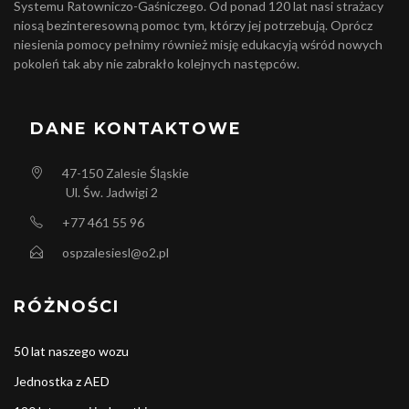
Systemu Ratowniczo-Gaśniczego. Od ponad 120 lat nasi strażacy
niosą bezinteresowną pomoc tym, którzy jej potrzebują. Oprócz
niesienia pomocy pełnimy również misję edukacyją wśród nowych
pokoleń tak aby nie zabrakło kolejnych następców.
DANE KONTAKTOWE
47-150
Zalesie Śląskie
Ul. Św. Jadwigi 2
+77 461 55 96
ospzalesiesl@o2.pl
RÓŻNOŚCI
50 lat naszego wozu
Jednostka z AED