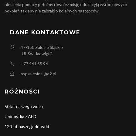
niesienia pomocy pełnimy również misję edukacyją wśród nowych
pokoleń tak aby nie zabrakło kolejnych następców.
DANE KONTAKTOWE
47-150
Zalesie Śląskie
Ul. Św. Jadwigi 2
+77 461 55 96
ospzalesiesl@o2.pl
RÓŻNOŚCI
50 lat naszego wozu
Jednostka z AED
120 lat naszej jednostki