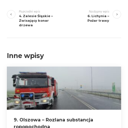
Zobacz
wpisy
Poprzedni wpis
Następny wpis
4. Zalesie Śląskie –
6. Lichynia –
Zwisający konar
Pożar trawy
drzewa
Inne wpisy
9. Olszowa – Rozlana substancja
ropopochodna