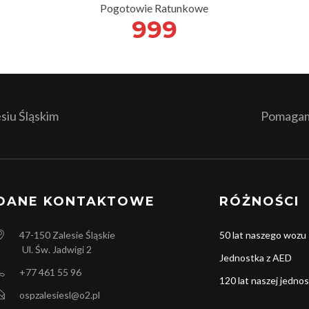
Pogotowie Ratunkowe
999
iu Śląskim
Pomagamy
DANE KONTAKTOWE
RÓŻNOŚCI
47-150
Zalesie Śląskie
50 lat naszego wozu
Ul. Św. Jadwigi 2
Jednostka z AED
+77 461 55 96
120 lat naszej jednos
ospzalesiesl@o2.pl