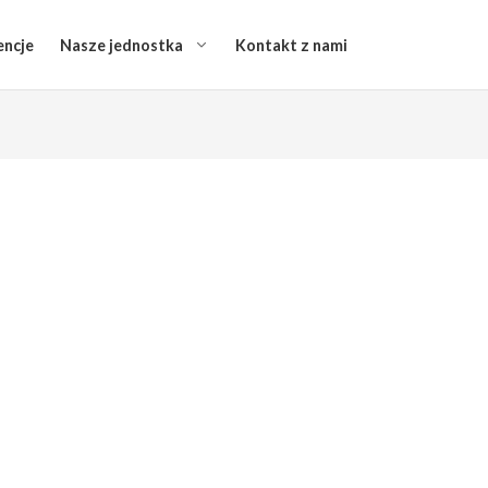
encje
Nasze jednostka
Kontakt z nami