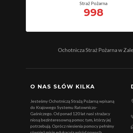
Straż Pożarna
998
Ochotnicza Straż Pożarna w Zales
O NAS SŁÓW KILKA
Jesteśmy Ochotniczą Strażą Pożarną wpisaną
do Krajowego Systemu Ratowniczo-
Gaśniczego. Od ponad 120 lat nasi strażacy
niosą bezinteresowną pomoc tym, którzy jej
potrzebują. Oprócz niesienia pomocy pełnimy
również misję edukacyją wśród nowych