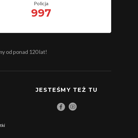
Policja
997
 od ponad 120 lat!
JESTEŚMY TEŻ TU
tki