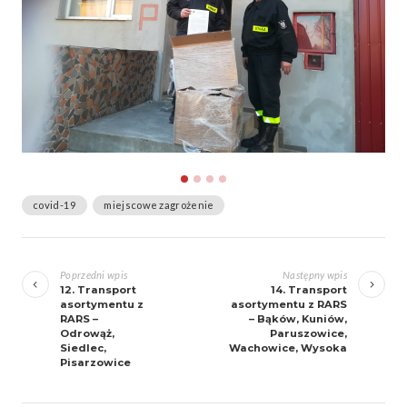
covid-19
miejscowe zagrożenie
Zobacz
wpisy
Poprzedni wpis
Następny wpis
12. Transport
14. Transport
asortymentu z
asortymentu z RARS
RARS –
– Bąków, Kuniów,
Odrowąż,
Paruszowice,
Siedlec,
Wachowice, Wysoka
Pisarzowice