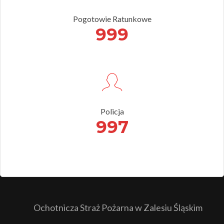
Pogotowie Ratunkowe
999
Policja
997
Ochotnicza Straż Pożarna w Zalesiu Śląskim