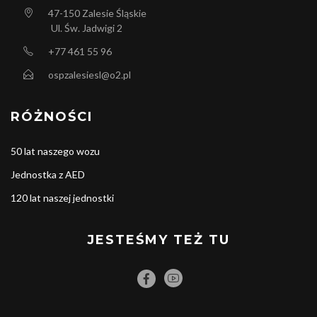
47-150
Zalesie Śląskie
Ul. Św. Jadwigi 2
+77 461 55 96
ospzalesiesl@o2.pl
RÓŻNOŚCI
50 lat naszego wozu
Jednostka z AED
120 lat naszej jednostki
JESTEŚMY TEŻ TU