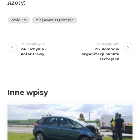
Azoty).
covid-19
miejscowe zagrożenie
Zobacz
wpisy
Poprzedni wpis
Następny wpis
24. Lichynia –
26. Pomoc w
Pożar trawy
organizacji punktu
szczepień
Inne wpisy