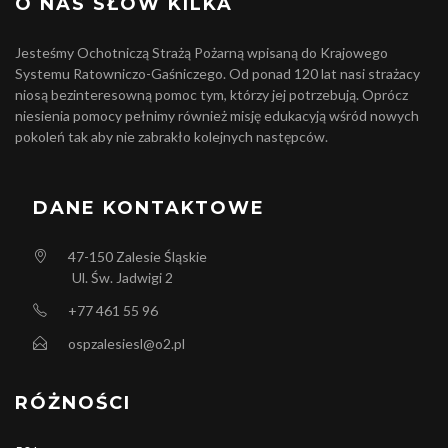
O NAS SŁÓW KILKA
Jesteśmy Ochotniczą Strażą Pożarną wpisaną do Krajowego
Systemu Ratowniczo-Gaśniczego. Od ponad 120 lat nasi strażacy
niosą bezinteresowną pomoc tym, którzy jej potrzebują. Oprócz
niesienia pomocy pełnimy również misję edukacyją wśród nowych
pokoleń tak aby nie zabrakło kolejnych następców.
DANE KONTAKTOWE
47-150
Zalesie Śląskie
Ul. Św. Jadwigi 2
+77 461 55 96
ospzalesiesl@o2.pl
RÓŻNOŚCI