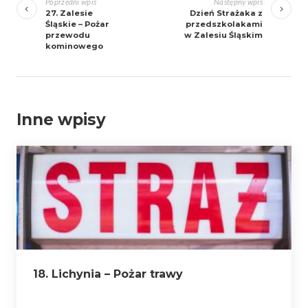
wpisy
Poprzedni wpis
Następny wpis
27. Zalesie
Dzień Strażaka z
Śląskie – Pożar
przedszkolakami
przewodu
w Zalesiu Śląskim
kominowego
Inne wpisy
18. Lichynia – Pożar trawy