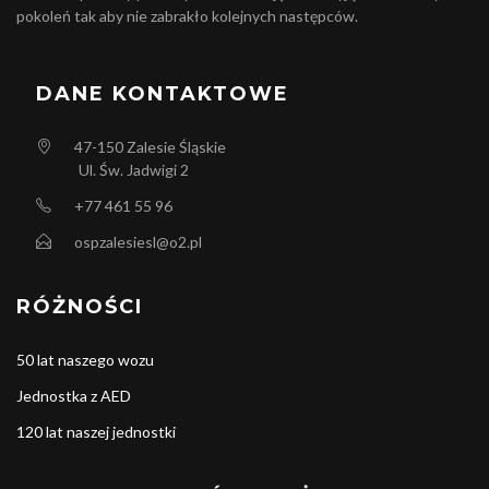
pokoleń tak aby nie zabrakło kolejnych następców.
DANE KONTAKTOWE
47-150
Zalesie Śląskie
Ul. Św. Jadwigi 2
+77 461 55 96
ospzalesiesl@o2.pl
RÓŻNOŚCI
50 lat naszego wozu
Jednostka z AED
120 lat naszej jednostki