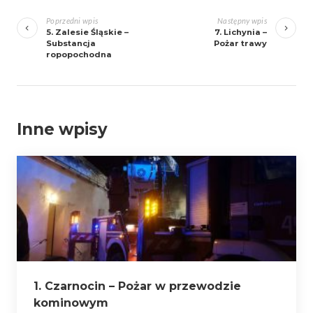
Zobacz
wpisy
Poprzedni wpis
Następny wpis
5. Zalesie Śląskie –
7. Lichynia –
Substancja
Pożar trawy
ropopochodna
Inne wpisy
1. Czarnocin – Pożar w przewodzie
kominowym