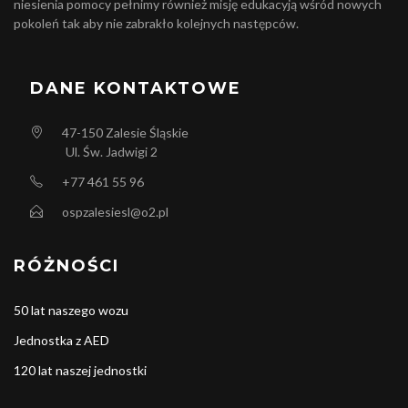
niesienia pomocy pełnimy również misję edukacyją wśród nowych
pokoleń tak aby nie zabrakło kolejnych następców.
DANE KONTAKTOWE
47-150
Zalesie Śląskie
Ul. Św. Jadwigi 2
+77 461 55 96
ospzalesiesl@o2.pl
RÓŻNOŚCI
50 lat naszego wozu
Jednostka z AED
120 lat naszej jednostki