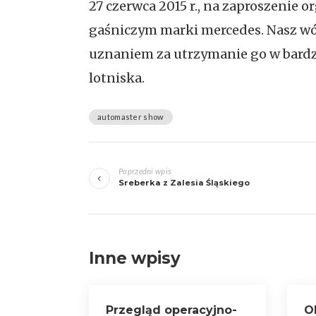
27 czerwca 2015 r., na zaproszeni
gaśniczym marki mercedes. Nasz wó
uznaniem za utrzymanie go w bardz
lotniska.
automaster show
Zobacz
Poprzedni wpis
wpisy
Sreberka z Zalesia Śląskiego
Inne wpisy
Przegląd operacyjno-
O