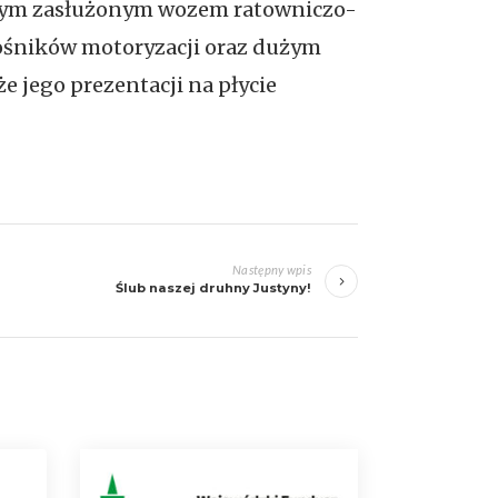
aszym zasłużonym wozem ratowniczo-
łośników motoryzacji oraz dużym
 jego prezentacji na płycie
Następny wpis
Ślub naszej druhny Justyny!