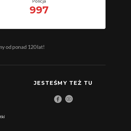
Policja
997
 od ponad 120 lat!
JESTEŚMY TEŻ TU
tki