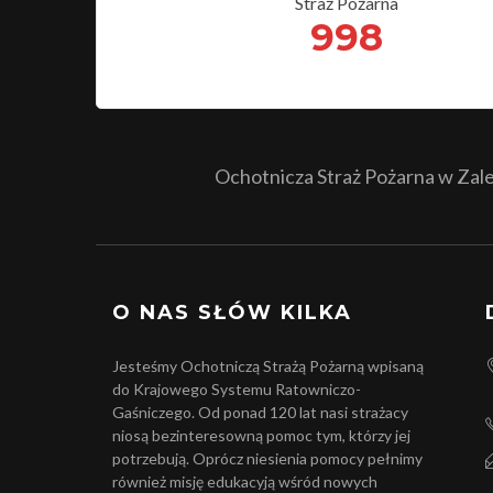
Straż Pożarna
998
Ochotnicza Straż Pożarna w Zales
O NAS SŁÓW KILKA
Jesteśmy Ochotniczą Strażą Pożarną wpisaną
do Krajowego Systemu Ratowniczo-
Gaśniczego. Od ponad 120 lat nasi strażacy
niosą bezinteresowną pomoc tym, którzy jej
potrzebują. Oprócz niesienia pomocy pełnimy
również misję edukacyją wśród nowych