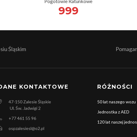
Pogotowie Ratunkowe
999
iu Śląskim
Pomagamy
DANE KONTAKTOWE
RÓŻNOŚCI
47-150
Zalesie Śląskie
50 lat naszego wozu
Ul. Św. Jadwigi 2
Jednostka z AED
+77 461 55 96
120 lat naszej jednos
ospzalesiesl@o2.pl