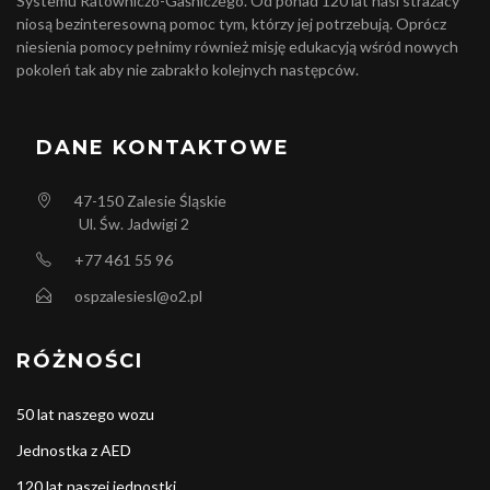
Systemu Ratowniczo-Gaśniczego. Od ponad 120 lat nasi strażacy
niosą bezinteresowną pomoc tym, którzy jej potrzebują. Oprócz
niesienia pomocy pełnimy również misję edukacyją wśród nowych
pokoleń tak aby nie zabrakło kolejnych następców.
DANE KONTAKTOWE
47-150
Zalesie Śląskie
Ul. Św. Jadwigi 2
+77 461 55 96
ospzalesiesl@o2.pl
RÓŻNOŚCI
50 lat naszego wozu
Jednostka z AED
120 lat naszej jednostki