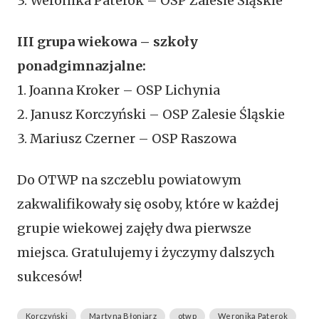
3. Weronika Paterok – OSP Zalesie Śląskie
III grupa wiekowa – szkoły
ponadgimnazjalne:
1. Joanna Kroker – OSP Lichynia
2. Janusz Korczyński – OSP Zalesie Śląskie
3. Mariusz Czerner – OSP Raszowa
Do OTWP na szczeblu powiatowym
zakwalifikowały się osoby, które w każdej
grupie wiekowej zajęły dwa pierwsze
miejsca. Gratulujemy i życzymy dalszych
sukcesów!
Korczyński
Martyna Błoniarz
otwp
Weronika Paterok