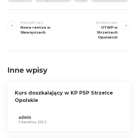
Zobacz
wpisy
Poprzedni wpis
Następny wpis
Nowa remiza w
OTWP w
Sławięcicach
Strzelcach
Opolskich
Inne wpisy
Kurs doszkalający w KP PSP Strzelce
Opolskie
admin
5 kwietnia, 2012