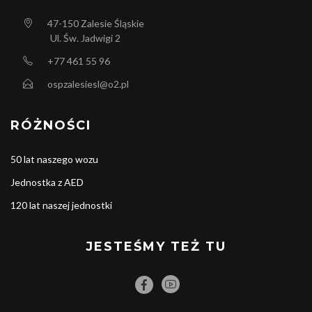
47-150
Zalesie Śląskie
Ul. Św. Jadwigi 2
+77 461 55 96
ospzalesiesl@o2.pl
RÓŻNOŚCI
50 lat naszego wozu
Jednostka z AED
120 lat naszej jednostki
JESTEŚMY TEŻ TU