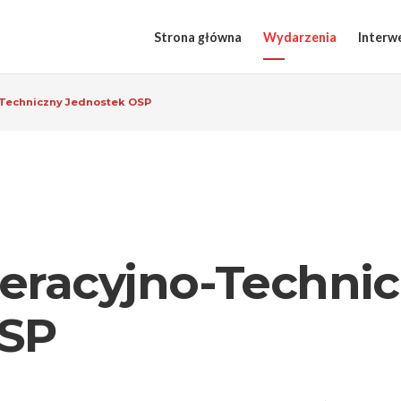
Strona główna
Wydarzenia
Interw
Techniczny Jednostek OSP
eracyjno-Techni
OSP