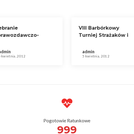
ebranie
VIII Barbórkowy
prawozdawczo-
Turniej Strażaków i
yborcze OSP w
Ratowników
alesiu Śląskim
admin
admin
5 kwietnia, 2012
5 kwietnia, 2012
Pogotowie Ratunkowe
999