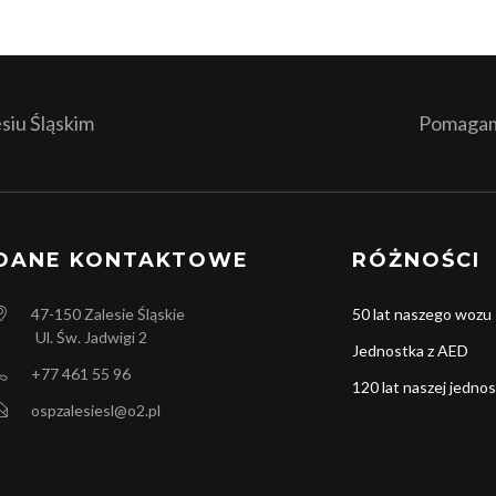
iu Śląskim
Pomagamy
DANE KONTAKTOWE
RÓŻNOŚCI
47-150
Zalesie Śląskie
50 lat naszego wozu
Ul. Św. Jadwigi 2
Jednostka z AED
+77 461 55 96
120 lat naszej jednos
ospzalesiesl@o2.pl