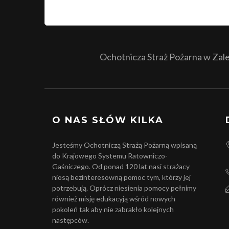
Ochotnicza Straż Pożarna w Zales
O NAS SŁÓW KILKA
Jesteśmy Ochotniczą Strażą Pożarną wpisaną
do Krajowego Systemu Ratowniczo-
Gaśniczego. Od ponad 120 lat nasi strażacy
niosą bezinteresowną pomoc tym, którzy jej
potrzebują. Oprócz niesienia pomocy pełnimy
również misję edukacyją wśród nowych
pokoleń tak aby nie zabrakło kolejnych
następców.