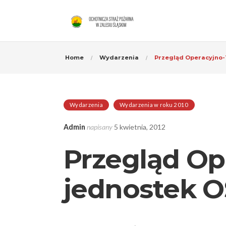
Home
Wydarzenia
Przegląd Operacyjno-
Wydarzenia
Wydarzenia w roku 2010
Admin
napisany
5 kwietnia, 2012
Przegląd Op
jednostek 