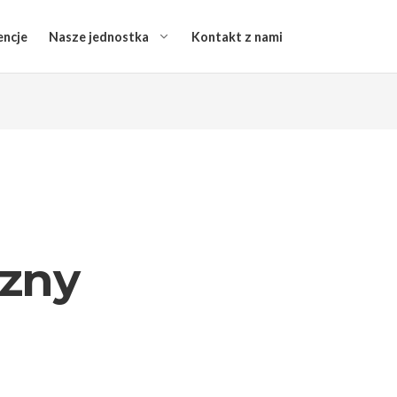
encje
Nasze jednostka
Kontakt z nami
czny