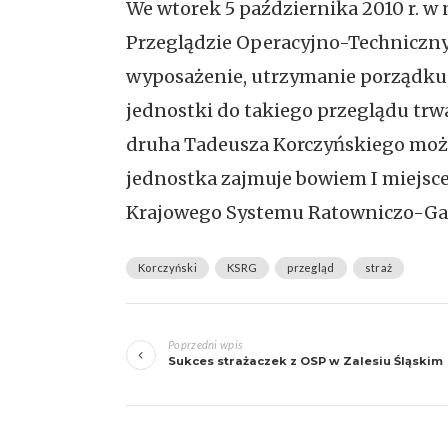
We wtorek 5 października 2010 r. w 
Przeglądzie Operacyjno-Technicznym
wyposażenie, utrzymanie porządku, 
jednostki do takiego przeglądu trwa 
druha Tadeusza Korczyńskiego może
jednostka zajmuje bowiem I miejsce
Krajowego Systemu Ratowniczo-Gaśni
Korczyński
KSRG
przegląd
straż
Zobacz
Poprzedni wpis
wpisy
Sukces strażaczek z OSP w Zalesiu Śląskim