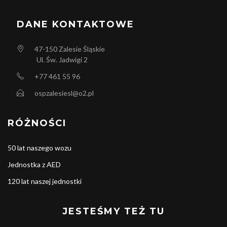
DANE KONTAKTOWE
47-150
Zalesie Śląskie
Ul. Św. Jadwigi 2
+77 461 55 96
ospzalesiesl@o2.pl
RÓŻNOŚCI
50 lat naszego wozu
Jednostka z AED
120 lat naszej jednostki
JESTEŚMY TEŻ TU