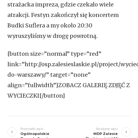
strażacka impreza, gdzie czekało wiele
atrakcji. Festyn zakończył się koncertem
Budki Suflera a my około 20:30
wyruszyliśmy w drogę powrotną.
[button size=”normal” type=”red”
link=”http://osp.zalesieslaskie.pl/project/wyci
do-warszawy/” target=”none”
align=”fullwidth”]ZOBACZ GALERIĘ ZDJĘĆ Z
WYCIECZKI[/button]
Zobacz
wpisy
Poprzedni wpis
Następny wpis
Ogólnopolskie
MDP Zalesie