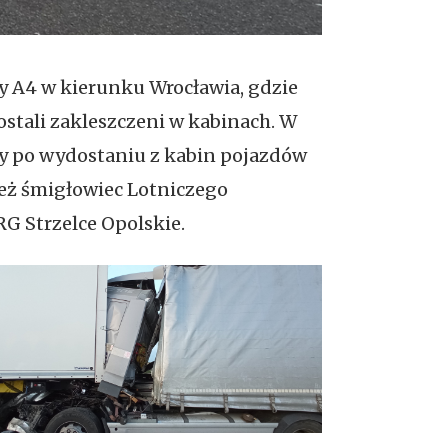
dy A4 w kierunku Wrocławia, gdzie
stali zakleszczeni w kabinach. W
cy po wydostaniu z kabin pojazdów
eż śmigłowiec Lotniczego
G Strzelce Opolskie.