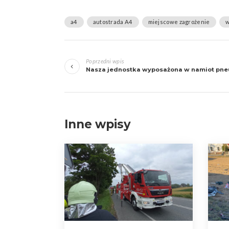
a4
autostrada A4
miejscowe zagrożenie
w
Zobacz
Poprzedni wpis
wpisy
Nasza jednostka wyposażona w namiot pneu
Inne wpisy