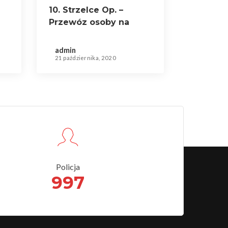
10. Strzelce Op. –
Przewóz osoby na
szczepienie przeciwko
COVID-19
admin
21 października, 2020
Policja
997