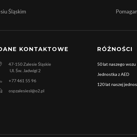
iu Śląskim
Pomagamy
DANE KONTAKTOWE
RÓŻNOŚCI
47-150
Zalesie Śląskie
50 lat naszego wozu
Ul. Św. Jadwigi 2
Jednostka z AED
+77 461 55 96
120 lat naszej jednos
ospzalesiesl@o2.pl