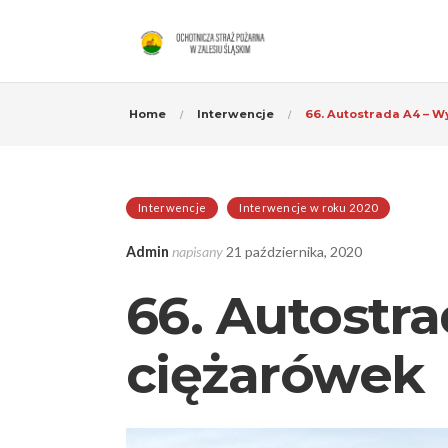
Home
Interwencje
66. Autostrada A4 – 
Interwencje
Interwencje w roku 2020
Admin
napisany
21 października, 2020
66. Autostr
ciężarówek