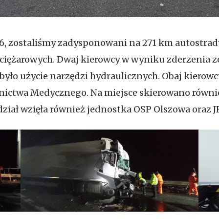
6:06, zostaliśmy zadysponowani na 271 km autostra
iężarowych. Dwaj kierowcy w wyniku zderzenia zo
yło użycie narzędzi hydraulicznych. Obaj kierow
nictwa Medycznego. Na miejsce skierowano równi
iał wzięła również jednostka OSP Olszowa oraz JR