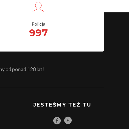
Policja
997
 od ponad 120 lat!
JESTEŚMY TEŻ TU