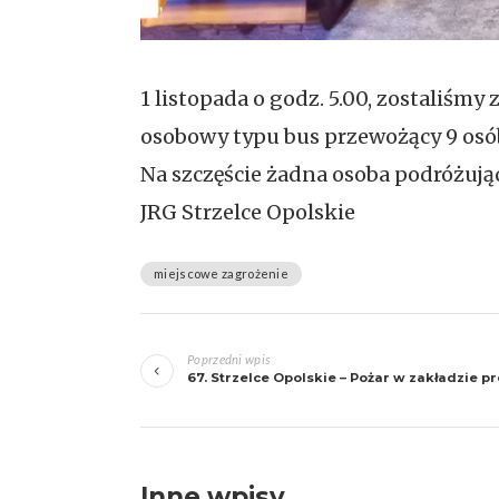
1 listopada o godz. 5.00, zostaliś
osobowy typu bus przewożący 9 osób
Na szczęście żadna osoba podróżują
JRG Strzelce Opolskie
miejscowe zagrożenie
Zobacz
Poprzedni wpis
wpisy
67. Strzelce Opolskie – Pożar w zakładzie 
Inne wpisy