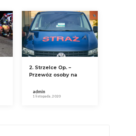
2. Strzelce Op. –
Przewóz osoby na
szczepienie przeciwko
COVID-19
admin
1 listopada, 2020