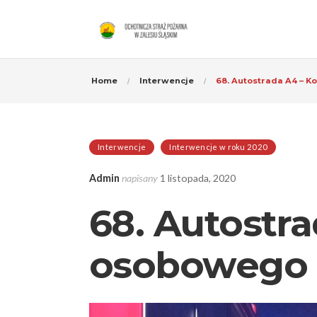
Home
Interwencje
68. Autostrada A4 – K
Interwencje
Interwencje w roku 2020
Admin
napisany
1 listopada, 2020
68. Autostra
osobowego