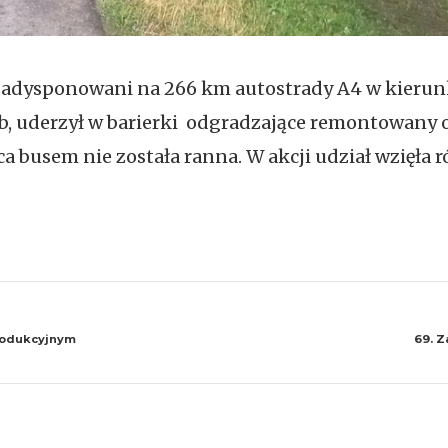
my zadysponowani na 266 km autostrady A4 w kieru
, uderzył w barierki odgradzające remontowany od
ca busem nie została ranna. W akcji udział wzięła
produkcyjnym
69. Z