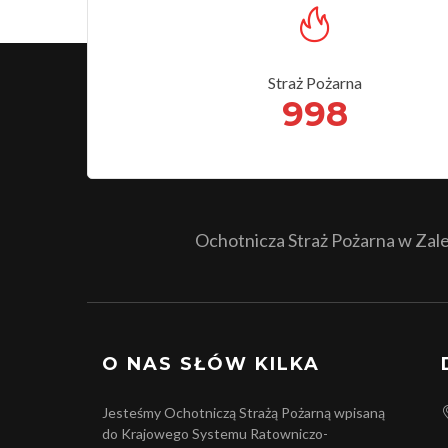
Straż Pożarna
998
Ochotnicza Straż Pożarna w Zales
O NAS SŁÓW KILKA
Jesteśmy Ochotniczą Strażą Pożarną wpisaną
do Krajowego Systemu Ratowniczo-