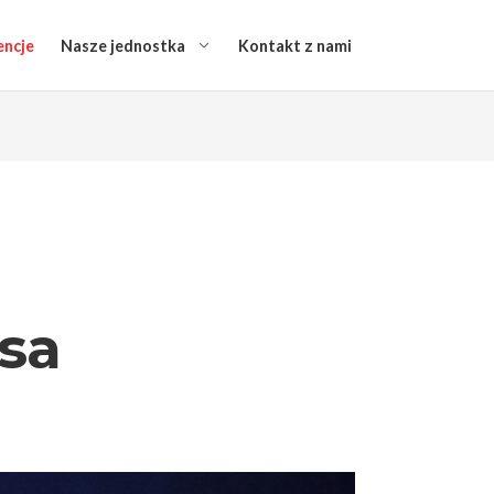
encje
Nasze jednostka
Kontakt z nami
usa