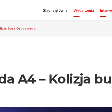
Strona główna
Wydarzenia
Interw
olizja Busa Osobowego
da A4 – Kolizja b