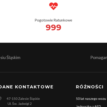
Pogotowie Ratunkowe
999
iu Śląskim
Pomagamy
DANE KONTAKTOWE
RÓŻNOŚCI
47-150
Zalesie Śląskie
50 lat naszego wozu
Ul. Św. Jadwigi 2
Jednostka z AED