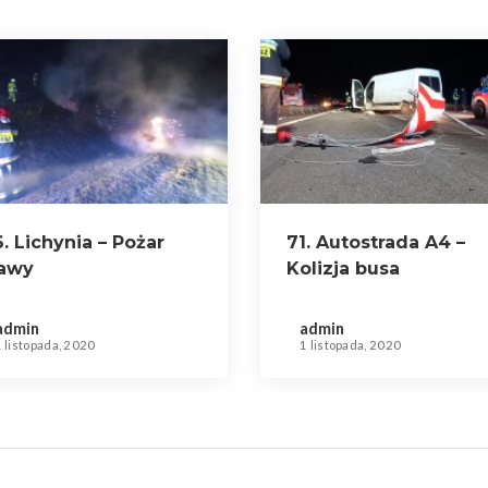
. Lichynia – Pożar
71. Autostrada A4 –
rawy
Kolizja busa
dostawczego
admin
admin
 listopada, 2020
1 listopada, 2020