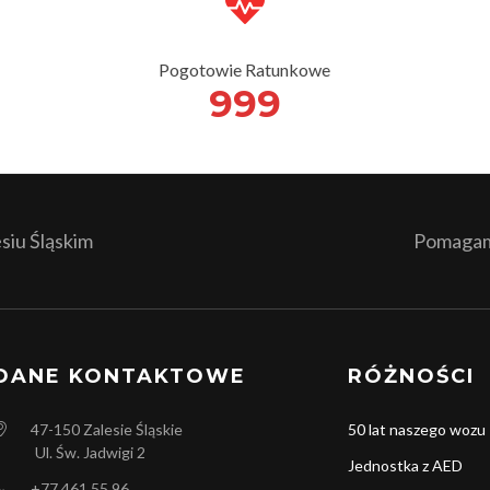
Pogotowie Ratunkowe
999
iu Śląskim
Pomagamy
DANE KONTAKTOWE
RÓŻNOŚCI
47-150
Zalesie Śląskie
50 lat naszego wozu
Ul. Św. Jadwigi 2
Jednostka z AED
+77 461 55 96