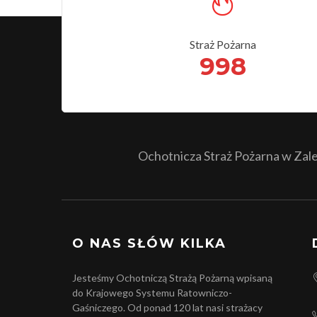
Straż Pożarna
998
Ochotnicza Straż Pożarna w Zales
O NAS SŁÓW KILKA
Jesteśmy Ochotniczą Strażą Pożarną wpisaną
do Krajowego Systemu Ratowniczo-
Gaśniczego. Od ponad 120 lat nasi strażacy