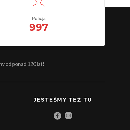
Policja
997
 od ponad 120 lat!
JESTEŚMY TEŻ TU