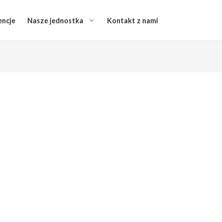
encje
Nasze jednostka
Kontakt z nami