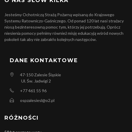
O NAS SŁÓW KILKA
Jesteśmy Ochotniczą Strażą Pożarną wpisaną do Krajowego
Systemu Ratowniczo-Gaśniczego. Od ponad 120 lat nasi strażacy
niosą bezinteresowną pomoc tym, którzy jej potrzebują. Oprócz
niesienia pomocy pełnimy również misję edukacyją wśród nowych
pokoleń tak aby nie zabrakło kolejnych następców.
DANE KONTAKTOWE
47-150
Zalesie Śląskie
Ul. Św. Jadwigi 2
+77 461 55 96
ospzalesiesl@o2.pl
RÓŻNOŚCI