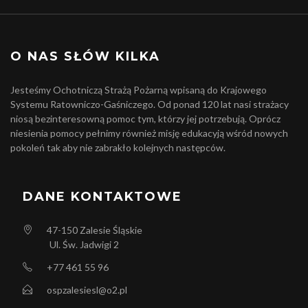
O NAS SŁÓW KILKA
Jesteśmy Ochotniczą Strażą Pożarną wpisaną do Krajowego
Systemu Ratowniczo-Gaśniczego. Od ponad 120 lat nasi strażacy
niosą bezinteresowną pomoc tym, którzy jej potrzebują. Oprócz
niesienia pomocy pełnimy również misję edukacyją wśród nowych
pokoleń tak aby nie zabrakło kolejnych następców.
DANE KONTAKTOWE
47-150
Zalesie Śląskie
Ul. Św. Jadwigi 2
+77 461 55 96
ospzalesiesl@o2.pl