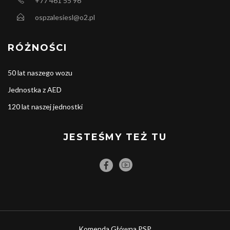
+77 461 55 96
ospzalesiesl@o2.pl
RÓŻNOŚCI
50 lat naszego wozu
Jednostka z AED
120 lat naszej jednostki
JESTEŚMY TEŻ TU
Komenda Główna PSP