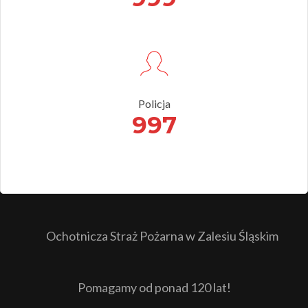
Policja
997
Ochotnicza Straż Pożarna w Zalesiu Śląskim
Pomagamy od ponad 120 lat!