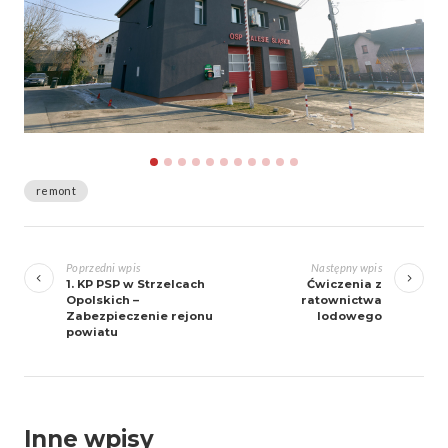
remont
Zobacz
wpisy
Poprzedni wpis
Następny wpis
1. KP PSP w Strzelcach
Ćwiczenia z
Opolskich –
ratownictwa
Zabezpieczenie rejonu
lodowego
powiatu
Inne wpisy