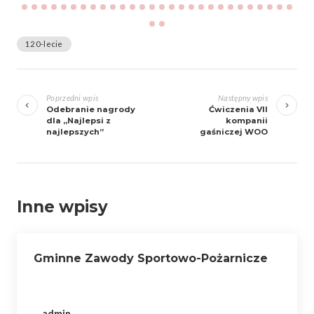
120-lecie
Zobacz
wpisy
Poprzedni wpis
Następny wpis
Odebranie nagrody
Ćwiczenia VII
dla „Najlepsi z
kompanii
najlepszych”
gaśniczej WOO
Inne wpisy
Gminne Zawody Sportowo-Pożarnicze
admin