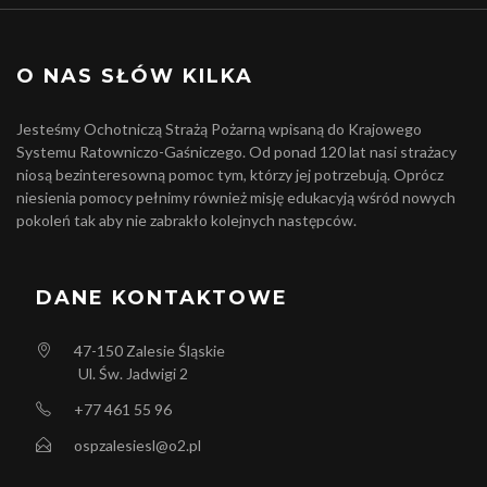
O NAS SŁÓW KILKA
Jesteśmy Ochotniczą Strażą Pożarną wpisaną do Krajowego
Systemu Ratowniczo-Gaśniczego. Od ponad 120 lat nasi strażacy
niosą bezinteresowną pomoc tym, którzy jej potrzebują. Oprócz
niesienia pomocy pełnimy również misję edukacyją wśród nowych
pokoleń tak aby nie zabrakło kolejnych następców.
DANE KONTAKTOWE
47-150
Zalesie Śląskie
Ul. Św. Jadwigi 2
+77 461 55 96
ospzalesiesl@o2.pl