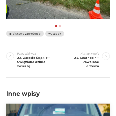
miejscowe zagrożenie
wypadek
Zobacz
wpisy
Poprzedni wpis
Następny wpis
22. Zalesie Śląskie –
24. Czarnocin –
Uwięzione dzikie
Powalone
zwierzę
drzewo
Inne wpisy