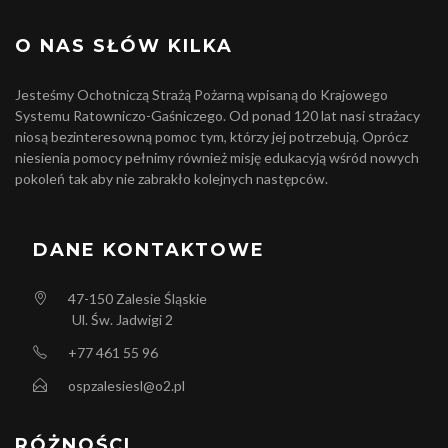
O NAS SŁÓW KILKA
Jesteśmy Ochotniczą Strażą Pożarną wpisaną do Krajowego
Systemu Ratowniczo-Gaśniczego. Od ponad 120 lat nasi strażacy
niosą bezinteresowną pomoc tym, którzy jej potrzebują. Oprócz
niesienia pomocy pełnimy również misję edukacyją wśród nowych
pokoleń tak aby nie zabrakło kolejnych następców.
DANE KONTAKTOWE
47-150
Zalesie Śląskie
Ul. Św. Jadwigi 2
+77 461 55 96
ospzalesiesl@o2.pl
RÓŻNOŚCI