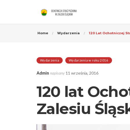
Home
Wydarzenia
120 Lat Ochotniczej S
Wydarzenia
Wydarzenia w roku 2016
Admin
napisany
11 września, 2016
120 lat Ocho
Zalesiu Ślą