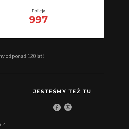
Policja
997
 od ponad 120 lat!
JESTEŚMY TEŻ TU
tki