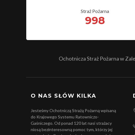
Straż Pożarna
998
Ochotnicza Straż Pożarna w Zales
O NAS SŁÓW KILKA
Jesteśmy Ochotniczą Strażą Pożarną wpisaną
do Krajowego Systemu Ratowniczo-
Gaśniczego. Od ponad 120 lat nasi strażacy
niosą bezinteresowną pomoc tym, którzy jej