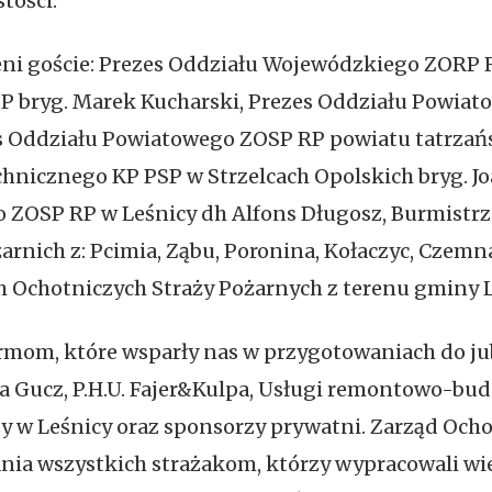
stości.
zeni goście: Prezes Oddziału Wojewódzkiego ZORP 
 bryg. Marek Kucharski, Prezes Oddziału Powiat
es Oddziału Powiatowego ZOSP RP powiatu tatrzań
chnicznego KP PSP w Strzelcach Opolskich bryg.
ZOSP RP w Leśnicy dh Alfons Długosz, Burmistrz 
rnich z: Pcimia, Ząbu, Poronina, Kołaczyc, Czemna, 
h Ochotniczych Straży Pożarnych z terenu gminy L
mom, które wsparły nas w przygotowaniach do jubil
na Gucz, P.H.U. Fajer&Kulpa, Usługi remontowo-bu
y w Leśnicy oraz sponsorzy prywatni. Zarząd Ocho
nia wszystkich strażakom, którzy wypracowali wi