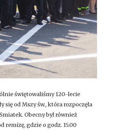
pólnie świętowaliśmy 120-lecie
y się od Mszy św., która rozpoczęła
r Smiatek. Obecny był również
d remizę, gdzie o godz. 15.00