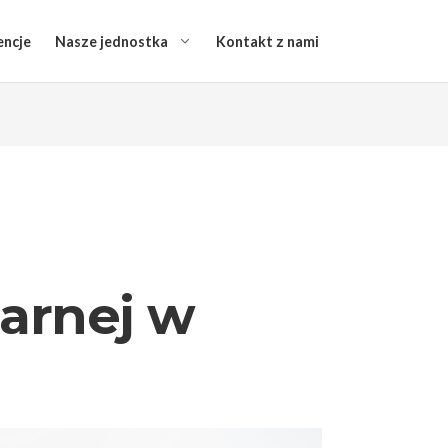
encje
Nasze jednostka
Kontakt z nami
żarnej w