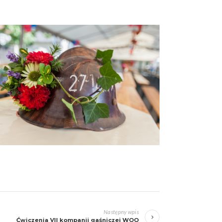
Następny wpis
Ćwiczenia VII kompanii gaśniczej WOO