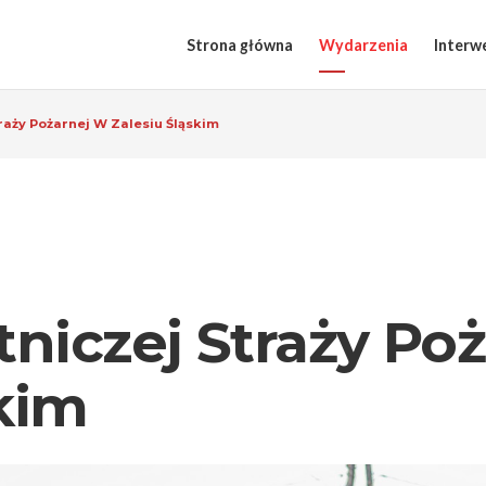
Strona główna
Wydarzenia
Interw
traży Pożarnej W Zalesiu Śląskim
tniczej Straży Po
skim