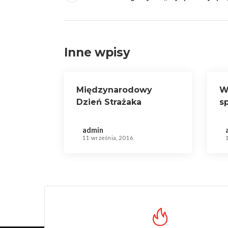
Inne wpisy
Międzynarodowy
W
Dzień Strażaka
s
admin
11 września, 2016