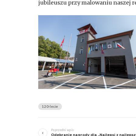
jubileuszu przy malowaniu naszej re
120-lecie
Zobacz
Poprzedni wpis
wpisy
Odebranie nagrody dla „Najlepsi z najleps