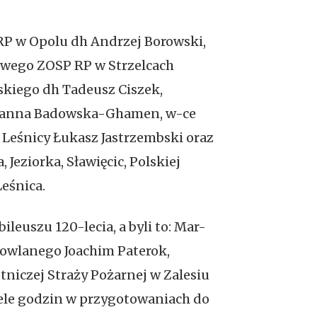
RP w Opolu dh Andrzej Borowski,
owego ZOSP RP w Strzelcach
skiego dh Tadeusz Ciszek,
 Joanna Badowska-Ghamen, w-ce
Leśnicy Łukasz Jastrzembski oraz
Jeziorka, Sławięcic, Polskiej
eśnica.
euszu 120-lecia, a byli to: Mar-
dowlanego Joachim Paterok,
tniczej Straży Pożarnej w Zalesiu
ele godzin w przygotowaniach do