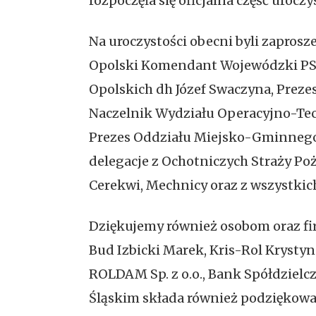
rozpoczęła się oficjalna część uroczy
Na uroczystości obecni byli zapros
Opolski Komendant Wojewódzki PSP
Opolskich dh Józef Swaczyna, Prez
Naczelnik Wydziału Operacyjno-Te
Prezes Oddziału Miejsko-Gminnego 
delegacje z Ochotniczych Straży Poża
Cerekwi, Mechnicy oraz z wszystkic
Dziękujemy również osobom oraz fir
Bud Izbicki Marek, Kris-Rol Krysty
ROLDAM Sp. z o.o., Bank Spółdzielcz
Śląskim składa również podziękowa