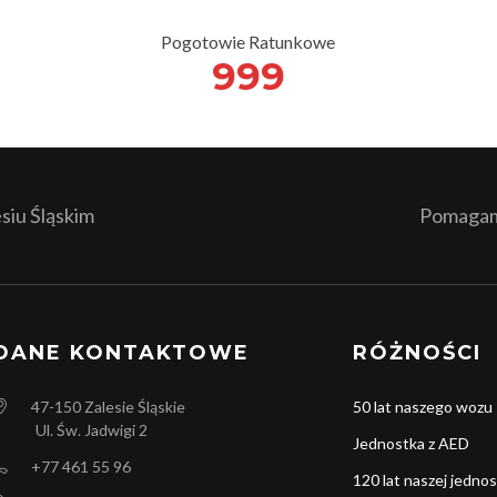
Pogotowie Ratunkowe
999
iu Śląskim
Pomagamy
DANE KONTAKTOWE
RÓŻNOŚCI
47-150
Zalesie Śląskie
50 lat naszego wozu
Ul. Św. Jadwigi 2
Jednostka z AED
+77 461 55 96
120 lat naszej jednos