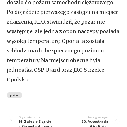
doszło do pożaru samochodu ciężarowego.
Po dojeździe pierwszego zastępu na miejsce
zdarzenia, KDR stwierdził, że pożar nie
występuje, ale jedna z opon naczepy posiada
wysoką temperaturę. Opona ta została
schłodzona do bezpiecznego poziomu
temperatury. Na miejscu obecna była
jednostka OSP Ujazd oraz JRG Strzelce
Opolskie.
pożar
Zobacz
wpisy
Poprzedni wpis
Następny wpis
18. Zalesie Śląskie
20. Autostrada
– Pęknięte drzewo
A4 – Pożar