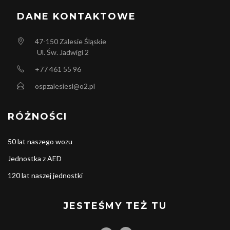
DANE KONTAKTOWE
47-150
Zalesie Śląskie
Ul. Św. Jadwigi 2
+77 461 55 96
ospzalesiesl@o2.pl
RÓŻNOŚCI
50 lat naszego wozu
Jednostka z AED
120 lat naszej jednostki
JESTEŚMY TEŻ TU