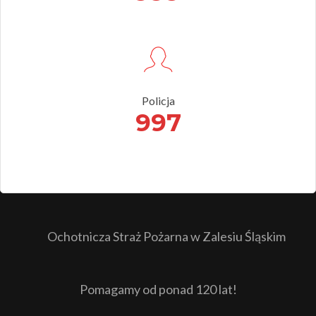
Policja
997
Ochotnicza Straż Pożarna w Zalesiu Śląskim
Pomagamy od ponad 120 lat!