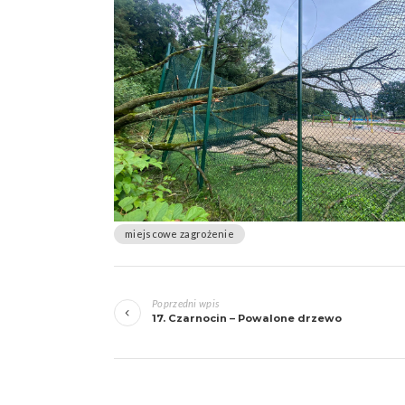
miejscowe zagrożenie
Zobacz
Poprzedni wpis
wpisy
17. Czarnocin – Powalone drzewo