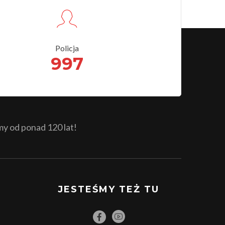
Policja
997
 od ponad 120 lat!
JESTEŚMY TEŻ TU