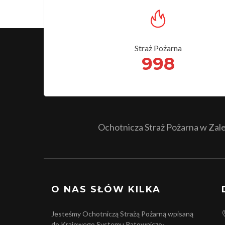
Straż Pożarna
998
Ochotnicza Straż Pożarna w Zales
O NAS SŁÓW KILKA
Jesteśmy Ochotniczą Strażą Pożarną wpisaną
do Krajowego Systemu Ratowniczo-