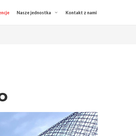
encje
Nasze jednostka
Kontakt z nami
o