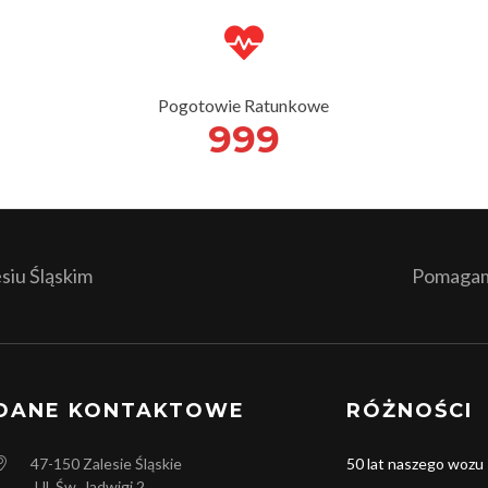
Pogotowie Ratunkowe
999
iu Śląskim
Pomagamy
DANE KONTAKTOWE
RÓŻNOŚCI
47-150
Zalesie Śląskie
50 lat naszego wozu
Ul. Św. Jadwigi 2