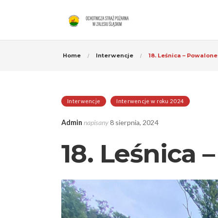
Home
Interwencje
18. Leśnica – Powalon
Interwencje
Interwencje w roku 2024
Admin
napisany
8 sierpnia, 2024
18. Leśnica