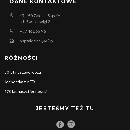
DANE KONTAKTOWE
47-150
Zalesie Śląskie
Ul. Św. Jadwigi 2
+77 461 55 96
ospzalesiesl@o2.pl
RÓŻNOŚCI
50 lat naszego wozu
Jednostka z AED
120 lat naszej jednostki
JESTEŚMY TEŻ TU