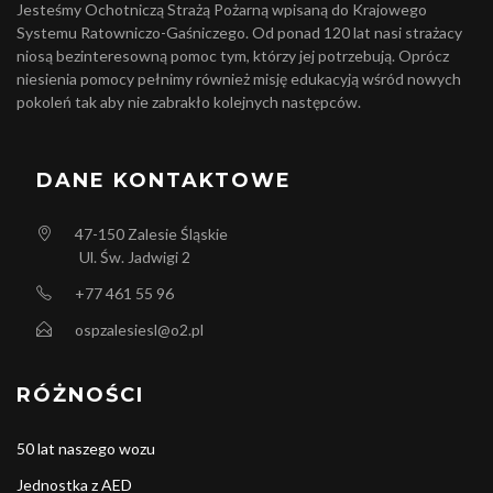
Jesteśmy Ochotniczą Strażą Pożarną wpisaną do Krajowego
Systemu Ratowniczo-Gaśniczego. Od ponad 120 lat nasi strażacy
niosą bezinteresowną pomoc tym, którzy jej potrzebują. Oprócz
niesienia pomocy pełnimy również misję edukacyją wśród nowych
pokoleń tak aby nie zabrakło kolejnych następców.
DANE KONTAKTOWE
47-150
Zalesie Śląskie
Ul. Św. Jadwigi 2
+77 461 55 96
ospzalesiesl@o2.pl
RÓŻNOŚCI
50 lat naszego wozu
Jednostka z AED